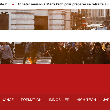
 ?
Acheter maison à Marrakech pour préparer sa retraite au sol
FINANCE
FORMATION
IMMOBILIER
HIGH-TECH
JAR