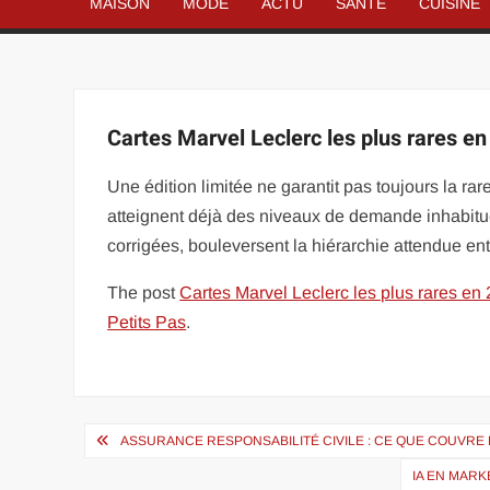
MAISON
MODE
ACTU
SANTÉ
CUISINE
Cartes Marvel Leclerc les plus rares en 
Une édition limitée ne garantit pas toujours la ra
atteignent déjà des niveaux de demande inhabitue
corrigées, bouleversent la hiérarchie attendue en
The post
Cartes Marvel Leclerc les plus rares en 
Petits Pas
.
Navigation
ASSURANCE RESPONSABILITÉ CIVILE : CE QUE COUVRE 
de
IA EN MARK