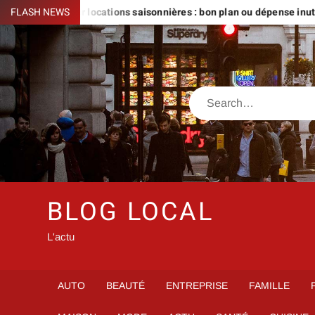
Skip
son360 prix pour locations saisonnières : bon plan ou dépense inutile
FLASH NEWS
to
content
Search
BLOG LOCAL
L'actu
AUTO
BEAUTÉ
ENTREPRISE
FAMILLE