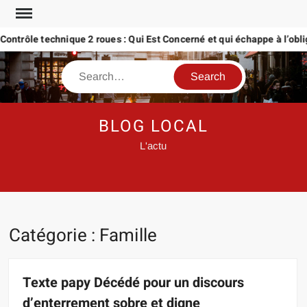
Skip
to
rôle technique 2 roues : Qui Est Concerné et qui échappe à l’obligati
content
Search
BLOG LOCAL
L'actu
Catégorie :
Famille
Texte papy Décédé pour un discours
d’enterrement sobre et digne