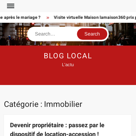
Skip
to
près le mariage ?
Visite virtuelle Maison lamaison360 prix pour
content
Search
BLOG LOCAL
L'actu
Catégorie :
Immobilier
Devenir propriétaire : passez par le
dispositif de location-accession !