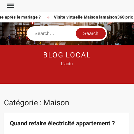
Skip
to
près le mariage ?
Visite virtuelle Maison lamaison360 prix pou
content
Search
BLOG LOCAL
L'actu
Catégorie :
Maison
Quand refaire électricité appartement ?