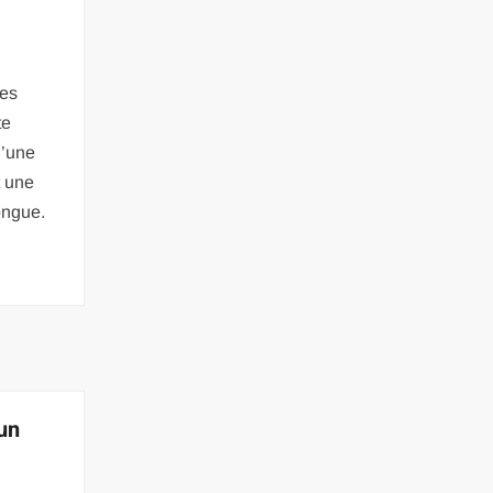
les
te
d’une
t une
longue.
un