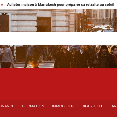
ter maison à Marrakech pour préparer sa retraite au soleil
Nor
FINANCE
FORMATION
IMMOBILIER
HIGH-TECH
JAR