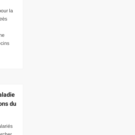
our la
très
ne
ecins
aladie
ions du
lariés
archer.