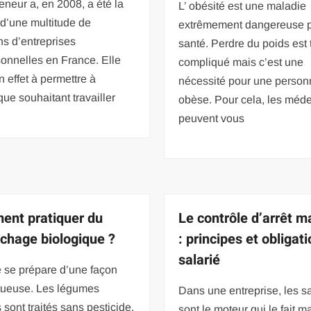
eneur a, en 2008, a été la
L’ obésité est une maladie
d’une multitude de
extrêmement dangereuse p
ns d’entreprises
santé. Perdre du poids est 
onnelles en France. Elle
compliqué mais c’est une
en effet à permettre à
nécessité pour une person
ue souhaitant travailler
obèse. Pour cela, les méd
peuvent vous
nt pratiquer du
Le contrôle d’arrêt m
chage biologique ?
: principes et obligat
salarié
e se prépare d’une façon
tueuse. Les légumes
Dans une entreprise, les sa
s sont traités sans pesticide,
sont le moteur qui le fait m