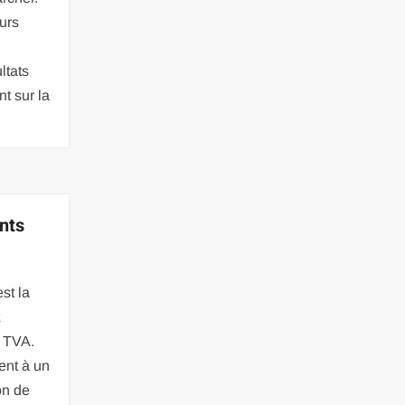
eurs
ltats
t sur la
ents
st la
t
a TVA.
ent à un
on de