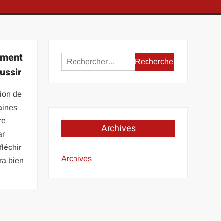
ement
Rechercher :
éussir
tion de
aines
re
Archives
ar
fléchir
Archives
dra bien