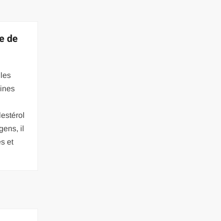
le de
 les
aines
lestérol
gens, il
s et