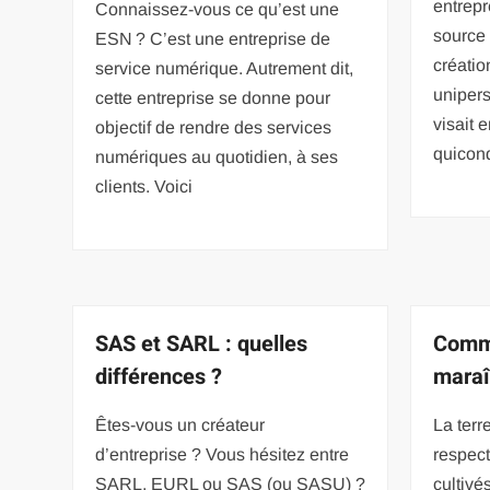
entrepr
Connaissez-vous ce qu’est une
source 
ESN ? C’est une entreprise de
créatio
service numérique. Autrement dit,
unipers
cette entreprise se donne pour
visait 
objectif de rendre des services
quiconq
numériques au quotidien, à ses
clients. Voici
SAS et SARL : quelles
Comme
différences ?
maraî
Êtes-vous un créateur
La terr
d’entreprise ? Vous hésitez entre
respec
SARL, EURL ou SAS (ou SASU) ?
cultivé