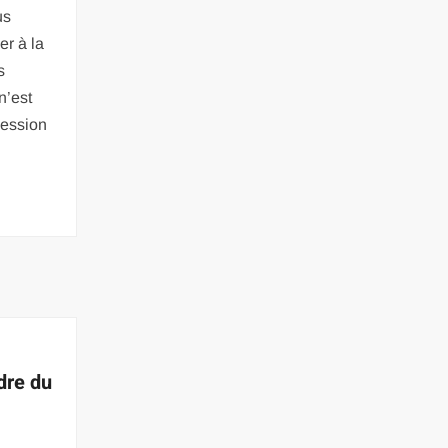
us
r à la
s
n’est
session
rdre du