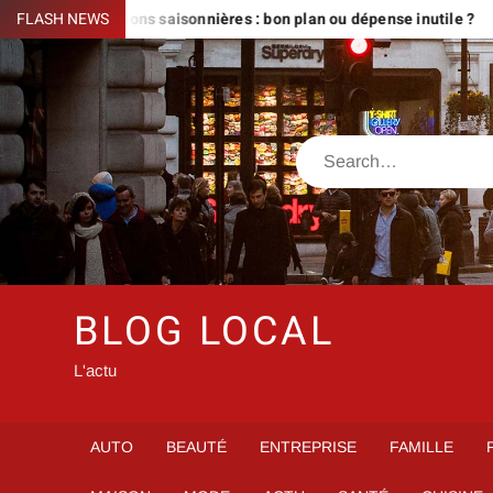
Skip
our locations saisonnières : bon plan ou dépense inutile ?
FLASH NEWS
Ache
to
content
Search
BLOG LOCAL
L'actu
AUTO
BEAUTÉ
ENTREPRISE
FAMILLE