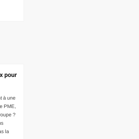
x pour
t à une
ne PME,
roupe ?
us
s la