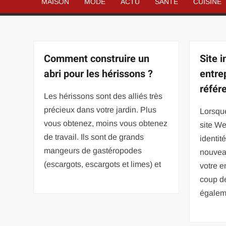
MAISON
MODE
ACTU
SANTÉ
CUISINE
Comment construire un
Site i
abri pour les hérissons ?
entrep
référ
Les hérissons sont des alliés très
précieux dans votre jardin. Plus
Lorsqu
vous obtenez, moins vous obtenez
site We
de travail. Ils sont de grands
identit
mangeurs de gastéropodes
nouveau
(escargots, escargots et limes) et
votre e
coup de
égalem