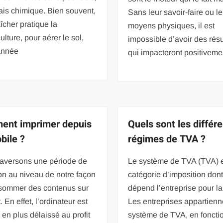
ais chimique. Bien souvent,
Sans leur savoir-faire ou l
îcher pratique la
moyens physiques, il est
lture, pour aérer le sol,
impossible d’avoir des résu
année
qui impacteront positivemen
nt imprimer depuis
Quels sont les différ
bile ?
régimes de TVA ?
raversons une période de
Le système de TVA (TVA) e
ion au niveau de notre façon
catégorie d’imposition don
sommer des contenus sur
dépend l’entreprise pour l
. En effet, l’ordinateur est
Les entreprises appartienn
 en plus délaissé au profit
système de TVA, en foncti