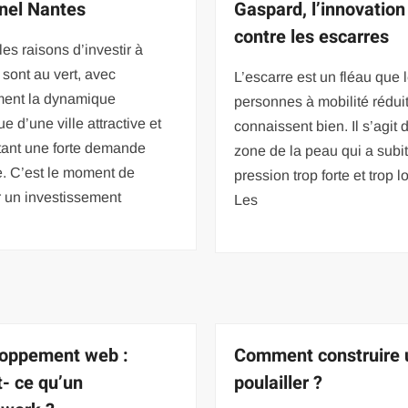
inel Nantes
Gaspard, l’innovation
contre les escarres
les raisons d’investir à
sont au vert, avec
L’escarre est un fléau que 
ent la dynamique
personnes à mobilité rédui
e d’une ville attractive et
connaissent bien. Il s’agit 
tant une forte demande
zone de la peau qui a subi
e. C’est le moment de
pression trop forte et trop 
r un investissement
Les
oppement web :
Comment construire 
t- ce qu’un
poulailler ?